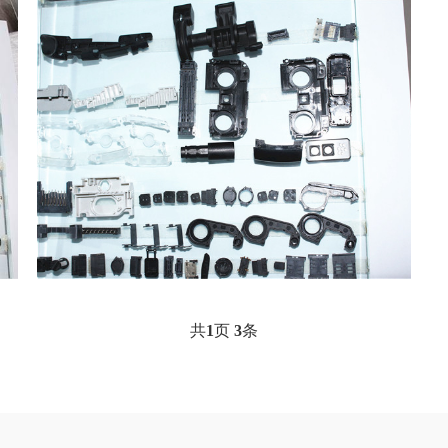
共
1
页
3
条