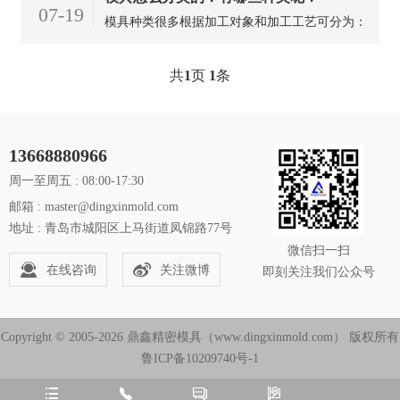
07-19
模具种类很多根据加工对象和加工工艺可分为：
①加工金属的模具。②加工非金属和粉末冶金的
模具。包括塑料模(如双色模具、压塑模和挤塑
共
1
页
1
条
模等) 、橡胶模和粉末冶金模等。
13668880966
周一至周五 : 08:00-17:30
邮箱 : master@dingxinmold.com
地址 : 青岛市城阳区上马街道凤锦路77号
微信扫一扫
在线咨询
关注微博
即刻关注我们公众号
Copyright © 2005-2026 鼎鑫精密模具（www.dingxinmold.com） 版权所有
鲁ICP备10209740号-1



