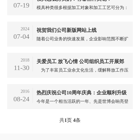
07-19
模具种类很多根据加工对象和加工工艺可分为：
①加工金属的模具。②加工非金属和粉末冶金的
模具。包括塑料模(如双色模具、压塑模和挤塑
2024
祝贺我们公司新版网站上线
模等) 、橡胶模和粉末冶金模等。
07-04
随着公司业务的快速发展，企业影响范围不断扩
大，为更好的服务客户，展现企业风貌，公司对
原有网站进行了全面的改版升级。新网站采用了
2018
关爱员工 放飞心情 公司组织员工开展郊
先进的网站制作技术，经过公司精心策划、网站
11-30
技术人员的制作，使网站的编辑与修改变得更加
为了丰富员工业余文化生活，缓解释放工作压
游采摘活动
简单易行，体现了公司的诉求和行...
力，11月21日-24日，青岛鼎鑫精密磨具有限公
司部门工会组织员工陆续开展了郊游采摘活动，
2016
热烈庆祝公司10周年庆典：企业顺利升级
获得了员工的高度好评。 员工分组赴崂山果
08-24
蔬采摘园、开发区观上景区开展郊游和苹果采摘
今年是一个相当活跃的一年、先是世博会响亮登
活动，与大自然亲近接触，...
场、广交会，接就是迎来亚运会来圆满这一个有
历史之年………… 同时也是我们公司10周年庆
共
1
页
4
条
典又是公司新次的武装之年，本次全面升级不仅
公只是一个公司系统，而是一个实力和系统的升
级，原先我们面对的就...