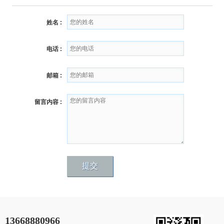
姓名 :
电话 :
邮箱 :
留言内容 :
13668880966