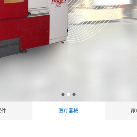
配件
医疗器械
家