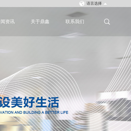
语言选择
新闻资讯
关于鼎鑫
联系我们