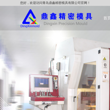
您好，欢迎访问青岛鼎鑫精密模具有限公司官网！
首