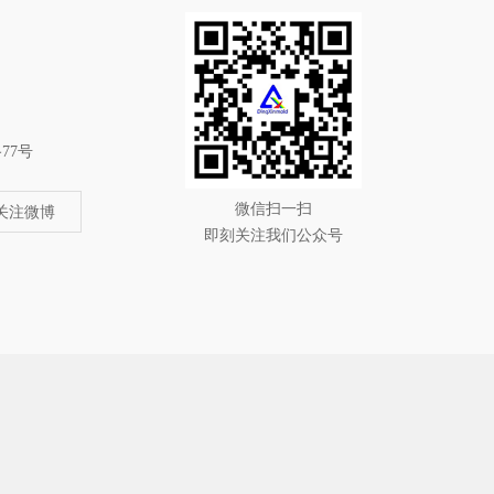
77号
微信扫一扫
关注微博
即刻关注我们公众号