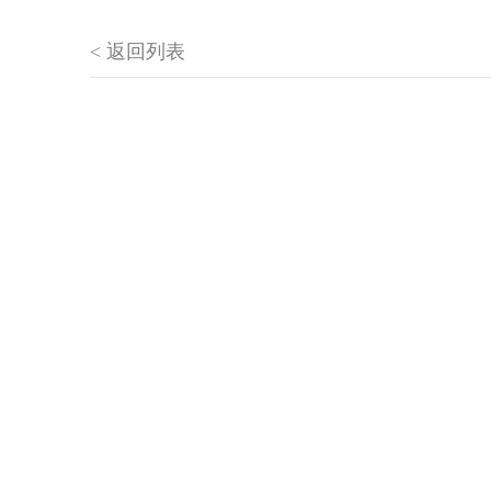
< 返回列表