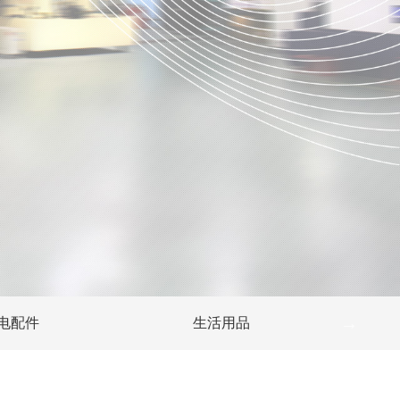
电配件
生活用品