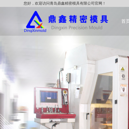
您好，欢迎访问青岛鼎鑫精密模具有限公司官网！
首