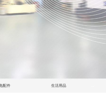
电配件
生活用品