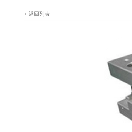
< 返回列表